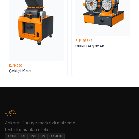
ELM-035/S
Diskli Değirmen
ELM-050
Çekiçli Kırıcı
Ankara, Türkiye merkezli malzeme
test ekipmanları üreticisi.
ASTM
EN
ISO
BS
AASHTO