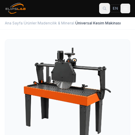
EN
Ana Sayfa
/
Ürünler
/
Madencilik & Mineral
/
Üniversal Kesim Makinası