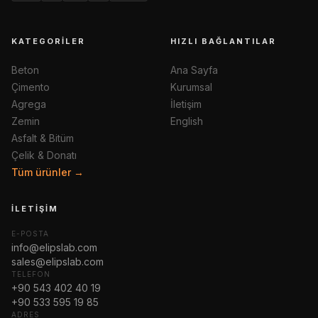
KATEGORILER
HIZLI BAĞLANTILAR
Beton
Ana Sayfa
Çimento
Kurumsal
Agrega
İletişim
Zemin
English
Asfalt & Bitüm
Çelik & Donatı
Tüm ürünler →
İLETIŞIM
E-POSTA
info@elipslab.com
sales@elipslab.com
TELEFON
+90 543 402 40 19
+90 533 595 19 85
ADRES